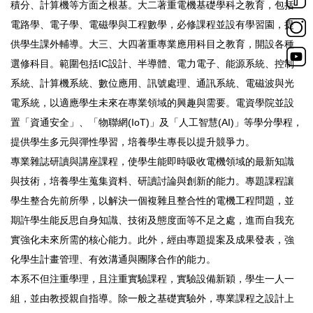
積分、計算機等方面之根基。大二著重電機基礎學科之教育，包括
電路學、電子學、電磁學與工程數學，必修課程並設有學習園，提
供學生課外輔導。大三、大四著重專業應用科目之教育，開設各種
選修科目。範圍包括IC設計、半導體、電力電子、能源系統、控制
系統、計算機系統、數位應用、訊號處理、通訊系統、電磁波與光
電系統，以適應學生未來在專業領域的興趣與需要。電資學院並設
置「資通安全」、「物聯網(IoT)」及「人工智慧(AI)」等學分學程，
提供學生多元與彈性學習，培養學生專長以提升競爭力。
專業雜誌研讀與講座課程，使學生能即時吸收電機領域的最新知識
與技術，培養學生蒐集資料、研讀討論與創新的能力。專題課程讓
學生整合先前所學，以解決一個複雜且整合性的電機工程問題，並
期許學生能反思自身知識、技術及態度面等不足之處，進而自我充
實強化未來所需的核心能力。此外，經由專題提案及成果發表，強
化學生計畫管理、有效溝通與團隊合作的能力。
本系不但注重學理，且注重實驗課程，實驗設備新穎，學生一人一
組，並由教授親自指導。除一般之基礎實驗外，專業課程之設計上