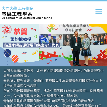
跳
大同大學 工程學院
到
主
要
內
容
區
大同大學蕭鈞毓教授，多年來在新能源開發及節能技術的推廣與對企
業界的輔導協助，
辛勤努力得到肯定，榮獲由 蔣經國先生為表揚青年對國家社會向上
提升的貢獻與傑出表現、
所創立的救國團青年獎章，成為中華民國113年青年獎章11位獲獎者
之一，傑出事蹟是肯定她在永續發展的努力與奉獻。
青年獎章是由救國團頒發給全國10個不同領域傑出的青年代表。
今年由各界所推薦的傑出青年有372位，最後經3輪評選後選出11位