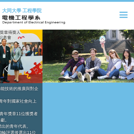
跳
大同大學 工程學院
到
主
要
內
容
區