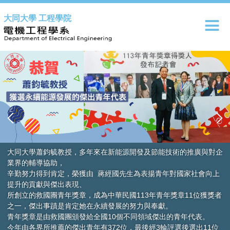
跳
大同大學 工程學院
到
主
要
內
容
區
節能技術的推廣與對企
青年對國家社會向上
青年獎章11位獲獎者
奉獻。
傑出的青年代表。
3輪評選後選出11位