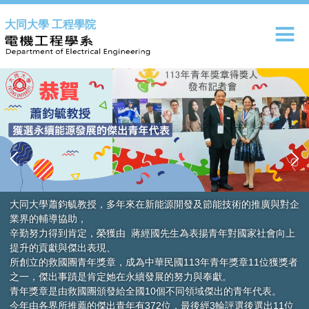
跳
大同大學 工程學院
到
主
要
內
容
區
與對企
會向上
獲獎者
。
11位