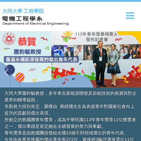
跳
大同大學 工程學院
到
主
要
內
容
區
大同大學蕭鈞毓教授，多年來在新能源開發及節能技術的推廣與對企
業界的輔導協助，
辛勤努力得到肯定，榮獲由 蔣經國先生為表揚青年對國家社會向上
提升的貢獻與傑出表現、
所創立的救國團青年獎章，成為中華民國113年青年獎章11位獲獎者
之一，傑出事蹟是肯定她在永續發展的努力與奉獻。
青年獎章是由救國團頒發給全國10個不同領域傑出的青年代表。
今年由各界所推薦的傑出青年有372位，最後經3輪評選後選出11位