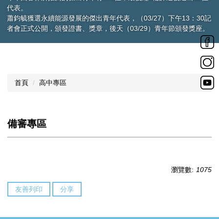
代表。
蕭鈞毓獲選永續能源發展的傑出青年代表，（03/27）下午13：30記
者會正式公開，頒發證書、獎章，後天（03/29）青年節頒發獎座。
首頁
高中專區
備審專區
瀏覽數:
1075
友善列印
分享