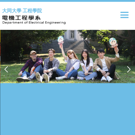
跳
大同大學 工程學院
到
主
要
內
容
區