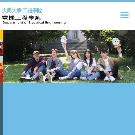
跳
大同大學 工程學院
到
主
要
內
容
區