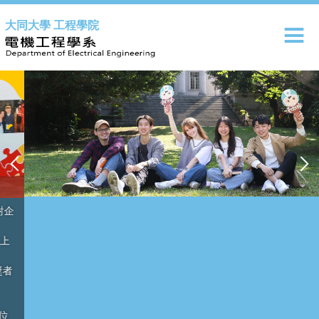
跳
大同大學 工程學院
到
主
要
內
容
區