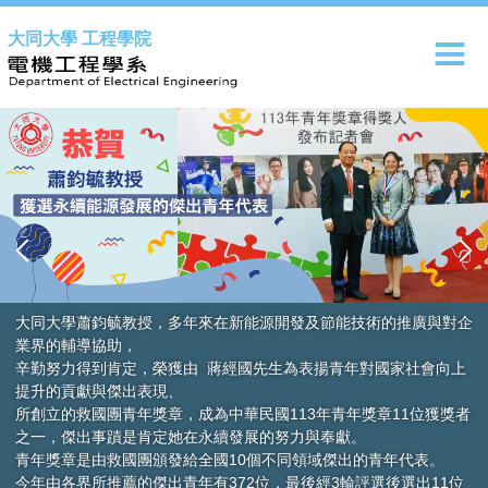
跳
大同大學 工程學院
到
主
要
內
容
區
術的推廣與對企
對國家社會向上
章11位獲獎者
青年代表。
選後選出11位