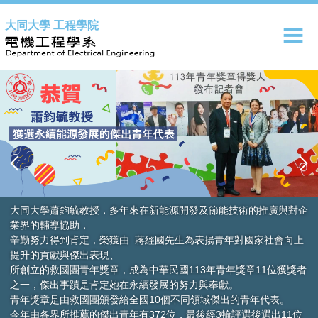
跳
大同大學 工程學院
到
主
要
內
容
區
大同大學蕭鈞毓教授，多年來在新能源開發及節能技術的推廣與對企
業界的輔導協助，
辛勤努力得到肯定，榮獲由 蔣經國先生為表揚青年對國家社會向上
提升的貢獻與傑出表現、
所創立的救國團青年獎章，成為中華民國113年青年獎章11位獲獎者
之一，傑出事蹟是肯定她在永續發展的努力與奉獻。
青年獎章是由救國團頒發給全國10個不同領域傑出的青年代表。
今年由各界所推薦的傑出青年有372位，最後經3輪評選後選出11位